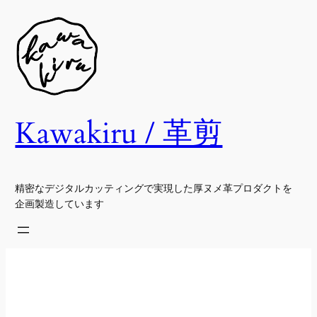
内
容
を
ス
キ
ッ
Kawakiru / 革剪
プ
精密なデジタルカッティングで実現した厚ヌメ革プロダクトを
企画製造しています