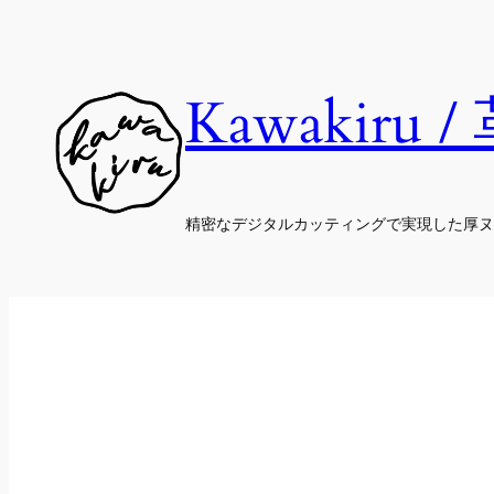
内
容
を
Kawakiru 
ス
キ
ッ
プ
精密なデジタルカッティングで実現した厚ヌ